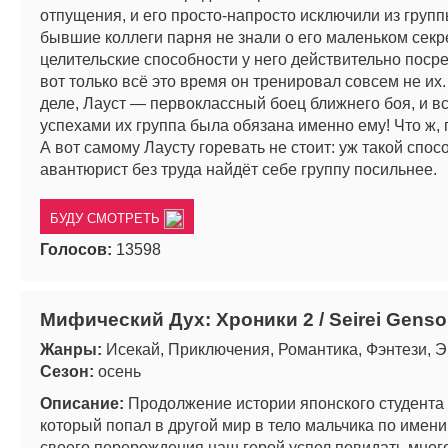
отпущения, и его просто-напросто исключили из групп
бывшие коллеги парня не знали о его маленьком секре
целительские способности у него действительно поср
вот только всё это время он тренировал совсем не их
деле, Лауст — первоклассный боец ближнего боя, и в
успехами их группа была обязана именно ему! Что ж, 
А вот самому Лаусту горевать не стоит: уж такой спо
авантюрист без труда найдёт себе группу посильнее.
БУДУ СМОТРЕТЬ
Голосов:
13598
Мифический Дух: Хроники 2 / Seirei Genso
Жанры:
Исекай, Приключения, Романтика, Фэнтези, 
Сезон:
осень
Описание:
Продолжение истории японского студента 
который попал в другой мир в тело мальчика по имени
своего перерождения наш герой успел повидать много