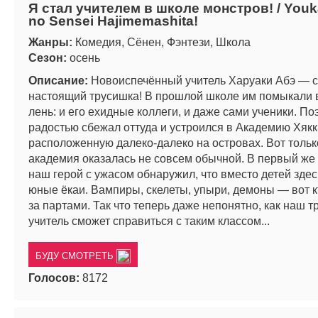
Я стал учителем в школе монстров! / You
no Sensei Hajimemashita!
Жанры:
Комедия, Сёнен, Фэнтези, Школа
Сезон:
осень
Описание:
Новоиспечённый учитель Харуаки Абэ — 
настоящий трусишка! В прошлой школе им помыкали в
лень: и его ехидные коллеги, и даже сами ученики. По
радостью сбежал оттуда и устроился в Академию Хякк
расположенную далеко-далеко на островах. Вот тольк
академия оказалась не совсем обычной. В первый же
наш герой с ужасом обнаружил, что вместо детей здес
юные ёкаи. Вампиры, скелеты, упыри, демоны — вот к
за партами. Так что теперь даже непонятно, как наш 
учитель сможет справиться с таким классом...
БУДУ СМОТРЕТЬ
Голосов:
8172