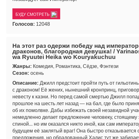
БУДУ СМОТРЕТЬ
Голосов:
12048
На этот раз одержи победу над императо
драконов, благородная девушка! / Yarinaos
wa Ryuutei Heika wo Kouryakuchuu
Жанры:
Комедия, Романтика, Сёдзе, Фэнтези
Сезон:
осень
Описание:
Джилл предстоит пройти путь от гильотин
с драконом! Её жених, нынешний кронпринц, пригово
невесту к казни. Но перед самой смертью Джилл попа
прошлое на шесть лет назад — на бал, где было прин
об их помолвке. Дабы избежать своей незавидной уча
немедленно делает предложение человеку, стоящему 
спиной... но им оказался никто иной, как сам императо
будущем её заклятый враг! Она быстро отказывается 
предложения, но обрадованный Хадис тут же забирае