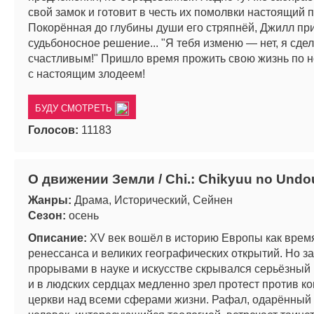
свой замок и готовит в честь их помолвки настоящий п
Покорённая до глубины души его стряпнёй, Джилл пр
судьбоносное решение... "Я тебя изменю — нет, я сде
счастливым!" Пришло время прожить свою жизнь по 
с настоящим злодеем!
БУДУ СМОТРЕТЬ
Голосов:
11183
О движении Земли / Chi.: Chikyuu no Undou
Жанры:
Драма, Исторический, Сейнен
Сезон:
осень
Описание:
XV век вошёл в историю Европы как время
ренессанса и великих географических открытий. Но з
прорывами в науке и искусстве скрывался серьёзный 
и в людских сердцах медленно зрел протест против к
церкви над всеми сферами жизни. Рафал, одарённый