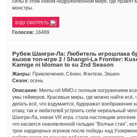
силы в этом новом недружелюбном мире, где правят 
монстры.
БУДУ СМОТРЕТЬ
Голосов:
16489
Рубеж Шангри-Ла: Любитель игрошлака б
вызов топ-игре 2 / Shangri-La Frontier: Kus
Kamige ni Idoman to su 2nd Season
Жанры:
Приключения, Сёнен, Фэнтези, Экшен
Сезон:
осень
Описание:
Мечты об ММО с полным погружением все
умы геймеров. Красивые миры, где можно найти всё, ч
делать всё, что вздумается, будоражат воображение к
отаку, так и любителей устроить себе нереальный чел
Шангри-Ла, новая VR игра, стала настоящим апогеем 
что касается новоявленной гильдии "Волчья стая", ко
трое хардкорных игроков после победы над Уэзермоно