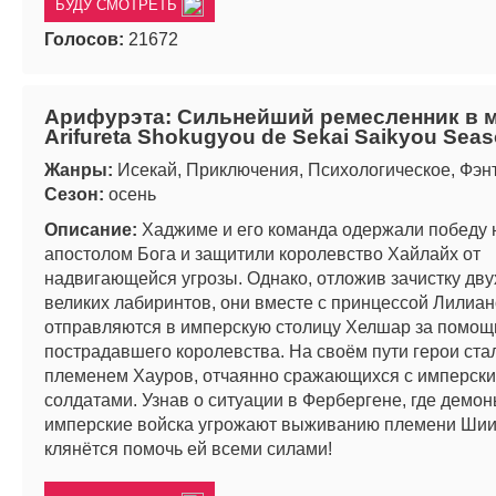
БУДУ СМОТРЕТЬ
Голосов:
21672
Арифурэта: Сильнейший ремесленник в ми
Arifureta Shokugyou de Sekai Saikyou Seas
Жанры:
Исекай, Приключения, Психологическое, Фэн
Сезон:
осень
Описание:
Хаджиме и его команда одержали победу 
апостолом Бога и защитили королевство Хайлайх от
надвигающейся угрозы. Однако, отложив зачистку дв
великих лабиринтов, они вместе с принцессой Лилиа
отправляются в имперскую столицу Хелшар за помощ
пострадавшего королевства. На своём пути герои ста
племенем Хауров, отчаянно сражающихся с имперск
солдатами. Узнав о ситуации в Фербергене, где демон
имперские войска угрожают выживанию племени Шии
клянётся помочь ей всеми силами!