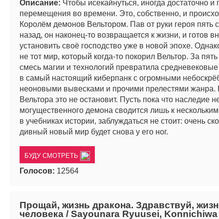
Описание:
Чтобы исекайнуться, иногда достаточно и 
перемещения во времени. Это, собственно, и происхо
Королём демонов Вельтором. Пав от руки героя пять 
назад, он наконец-то возвращается к жизни, и готов в
установить своё господство уже в новой эпохе. Однак
не тот мир, который когда-то покорил Вельтор. За пять
смесь магии и технологий превратила средневековы
в самый настоящий киберпанк с огромными небоскрё
неоновыми вывесками и прочими прелестями жанра.
Вельтора это не остановит. Пусть пока что наследие н
могущественного демона сводится лишь к нескольки
в учебниках истории, заблуждаться не стоит: очень ско
дивный новый мир будет снова у его ног.
БУДУ СМОТРЕТЬ
Голосов:
12564
Прощай, жизнь дракона. Здравствуй, жиз
человека / Sayounara Ryuusei, Konnichiwa 