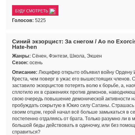
БУДУ СМОТРЕТЬ
Голосов:
5225
Синий экзорцист: За снегом / Ao no Exorcis
Hate-hen
Жанры:
Сёнен, Фэнтези, Школа, Экшен
Сезон:
осень
Описание:
Люцифер открыто объявил войну Ордену 
Креста, чем поверг в ужас его вышестоящих членов. О
заставило экзорцистов потерять волю к борьбе, а, нао
сплотило их в сражениях против демонов, наводняющ
свою очередь повышение демонической активности н
пробуждать сокрытую в Юкио силу Сатаны. Страшась 
своим отцом, герой начал всё больше замыкаться в се
постепенно отдаляясь от брата. Только разумно ли в 
большой беды действовать в одиночку, или без помощ
справиться?