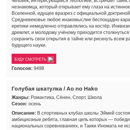
человек, интересующийся теологией, встречает таинс
незнакомца, который открывает ему глаза на истинно
Вселенной, идущее вразрез с официальной доктриной
Средневековье любое инакомыслие беспощадно карал
еретики немедленно отправлялись на костёр. Инквизи
дремлет, и молодому учёному приходится столкнуться
сохранить свои открытия в тайне или рискнуть всем р
будущего науки.
БУДУ СМОТРЕТЬ
Голосов:
9498
Голубая шкатулка / Ao no Hako
Жанры:
Романтика, Сёнен, Спорт, Школа
Сезон:
осень
Описание:
В спортивных клубах школы Эймей состоя
амбициозные ребята, главная цель которых — победи
национальных соревнованиях, и Таики Иномата не ис