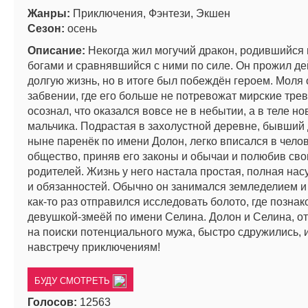
Жанры:
Приключения, Фэнтези, Экшен
Сезон:
осень
Описание:
Некогда жил могучий дракон, родившийся 
богами и сравнявшийся с ними по силе. Он прожил д
долгую жизнь, но в итоге был побеждён героем. Моля
забвении, где его больше не потревожат мирские трев
осознал, что оказался вовсе не в небытии, а в теле н
мальчика. Подрастая в захолустной деревне, бывший 
ныне паренёк по имени Долон, легко вписался в чело
общество, приняв его законы и обычаи и полюбив св
родителей. Жизнь у него настала простая, полная на
и обязанностей. Обычно он занимался земледелием и 
как-то раз отправился исследовать болото, где познак
девушкой-змеёй по имени Селина. Долон и Селина, 
на поиски потенциального мужа, быстро сдружились, 
навстречу приключениям!
БУДУ СМОТРЕТЬ
Голосов:
12563