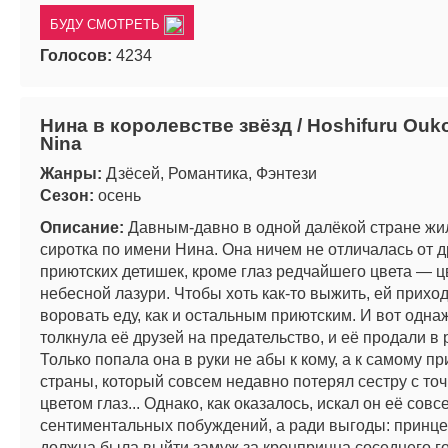
БУДУ СМОТРЕТЬ
Голосов:
4234
Нина в королевстве звёзд / Hoshifuru Ouk
Nina
Жанры:
Дзёсей, Романтика, Фэнтези
Сезон:
осень
Описание:
Давным-давно в одной далёкой стране жи
сиротка по имени Нина. Она ничем не отличалась от д
приютских детишек, кроме глаз редчайшего цвета — ц
небесной лазури. Чтобы хоть как-то выжить, ей прихо
воровать еду, как и остальным приютским. И вот одн
толкнула её друзей на предательство, и её продали в 
Только попала она в руки не абы к кому, а к самому пр
страны, который совсем недавно потерял сестру с точ
цветом глаз... Однако, как оказалось, искал он её совс
сентиментальных побуждений, а ради выгоды: принце
должна была выйти замуж за кронпринца соседнего го