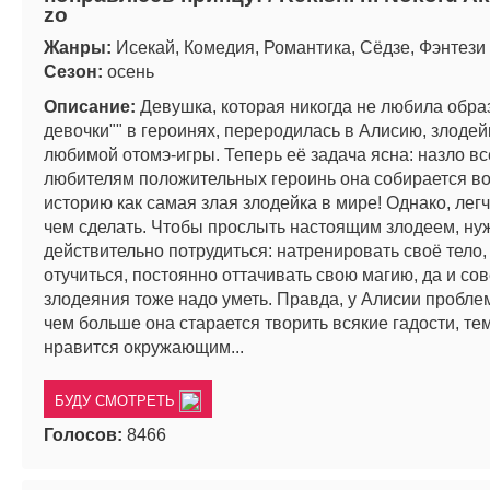
zo
Жанры:
Исекай, Комедия, Романтика, Сёдзе, Фэнтези
Сезон:
осень
Описание:
Девушка, которая никогда не любила обра
девочки"" в героинях, переродилась в Алисию, злодей
любимой отомэ-игры. Теперь её задача ясна: назло в
любителям положительных героинь она собирается во
историю как самая злая злодейка в мире! Однако, легч
чем сделать. Чтобы прослыть настоящим злодеем, ну
действительно потрудиться: натренировать своё тело
отучиться, постоянно оттачивать свою магию, да и со
злодеяния тоже надо уметь. Правда, у Алисии проблем
чем больше она старается творить всякие гадости, те
нравится окружающим...
БУДУ СМОТРЕТЬ
Голосов:
8466