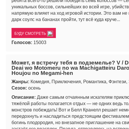
ребята всего-то решили победить семь колоссов — с
уникальных боссов, сильнейших во всей игре, убийст
напрямую влияет на ход игровой истории. Это вам не 
дарк соулс на бананах пройти, тут всё куда круче...
БУДУ СМОТРЕТЬ
Голосов:
15003
Может, я встречу тебя в подземелье? V / 
Deai wo Motomeru no wa Machigatteiru Daro
Houjou no Megami-hen
Жанры:
Комедия, Приключения, Романтика, Фэнтези,
Сезон:
осень
Описание:
Даже самым отчаянным искателям приклю
тяжёлой работы полагается отдых — не одних ведь то
монстров побеждать! Вот и Белл Кранелл решает нем
передохнуть и насладиться предстоящим фестивалем 
богинь плодородия, но внезапное приглашение на св
застаёт его врасплох. Правда, отправляясь на встречу 