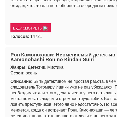
ожидал, что это для него обернётся очередным прикл
БУДУ СМОТРЕТЬ
Голосов:
14721
Рон Камонохаши: Невменяемый детектив 
Kamonohashi Ron no Kindan Suiri
Жанры:
Детектив, Мистика
Сезон:
осень
Описание:
Быть детективом не простая работа, в чё
следователь Тотомару Ишики уже не раз убеждался. П
необходимых для этого дела качеств у него есть лишь
мечта помогать людям и огромное трудолюбие. Вот то
ловить преступников, этого явно недостаточно. Но всё
меняется, когда он встречает Рона Камонахаши — ле
детектива, правда, отошедшего от дел и ставшего зат