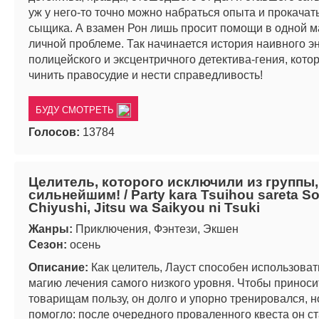
уж у него-то точно можно набраться опыта и прокачат
сыщика. А взамен Рон лишь просит помощи в одной 
личной проблеме. Так начинается история наивного эн
полицейского и эксцентричного детектива-гения, кото
чинить правосудие и нести справедливость!
БУДУ СМОТРЕТЬ
Голосов:
13784
Целитель, которого исключили из группы,
сильнейшим! / Party kara Tsuihou sareta S
Chiyushi, Jitsu wa Saikyou ni Tsuki
Жанры:
Приключения, Фэнтези, Экшен
Сезон:
осень
Описание:
Как целитель, Лауст способен использоват
магию лечения самого низкого уровня. Чтобы приноси
товарищам пользу, он долго и упорно тренировался, н
помогло: после очередного проваленного квеста он с