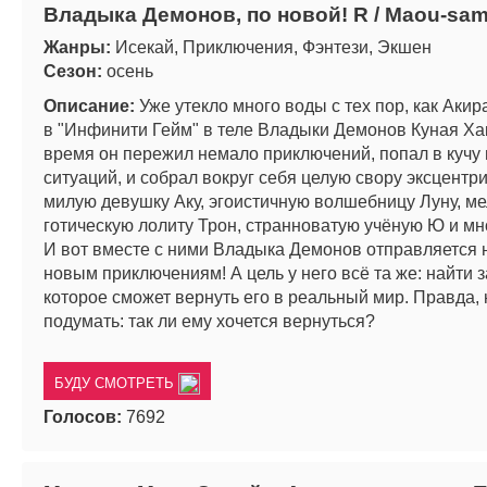
Владыка Демонов, по новой! R / Maou-sama
Жанры:
Исекай, Приключения, Фэнтези, Экшен
Сезон:
осень
Описание:
Уже утекло много воды с тех пор, как Акир
в "Инфинити Гейм" в теле Владыки Демонов Куная Хак
время он пережил немало приключений, попал в кучу
ситуаций, и собрал вокруг себя целую свору эксцентр
милую девушку Аку, эгоистичную волшебницу Луну, м
готическую лолиту Трон, странноватую учёную Ю и мно
И вот вместе с ними Владыка Демонов отправляется 
новым приключениям! А цель у него всё та же: найти 
которое сможет вернуть его в реальный мир. Правда,
подумать: так ли ему хочется вернуться?
БУДУ СМОТРЕТЬ
Голосов:
7692