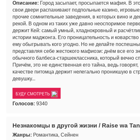
Описание:
Город засыпает, просыпается мафия. В эт
свои двери распахивают подпольные казино, игровые
прочие сомнительные заведения, в которых вино и де
рекой. В одном из таких уже давно неоспоримое перв
держит Кей: самый умный, хладнокровный и расчётли
истории маджонга. Его проницательность и коварство
ему обыгрывать кого угодно. Но не делайте поспешн
представляя себе жестокого мафиози: днём все его зн
обычного балбеса-старшеклассника, который вечно сп
Причём, это не единственная его тайна, ведь говорят, 
качестве питомца держит нелегально проникшую в ст
девушку...
БУДУ СМОТРЕТЬ
Голосов:
9340
Незнакомцы в другой жизни / Raise wa Tani
Жанры:
Романтика, Сейнен