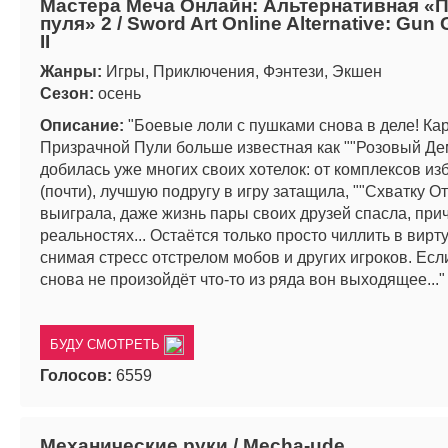
Мастера Меча Онлайн: Альтернативная «
пуля» 2 / Sword Art Online Alternative: Gun 
II
Жанры:
Игры, Приключения, Фэнтези, Экшен
Сезон:
осень
Описание:
"Боевые лоли с пушками снова в деле! Кар
Призрачной Пули больше известная как ""Розовый Де
добилась уже многих своих хотелок: от комплексов из
(почти), лучшую подругу в игру затащила, ""Схватку От
выиграла, даже жизнь пары своих друзей спасла, при
реальностях... Остаётся только просто чиллить в вирт
снимая стресс отстрелом мобов и других игроков. Есл
снова не произойдёт что-то из ряда вон выходящее..."
БУДУ СМОТРЕТЬ
Голосов:
6559
Механические руки / Mecha-ude