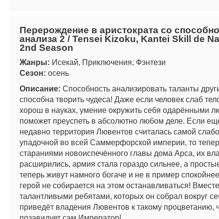
Перерождение в аристократа со способн
анализа 2 / Tensei Kizoku, Kantei Skill de N
2nd Season
Жанры:
Исекай, Приключения, Фэнтези
Сезон:
осень
Описание:
Способность анализировать таланты друг
способна творить чудеса! Даже если человек слаб тел
хорош в науках, умение окружить себя одарёнными 
поможет преуспеть в абсолютно любом деле. Если ещ
недавно территория Лювентов считалась самой слабо
упадочной во всей Саммерфорской империи, то тепер
стараниями новоиспечённого главы дома Арса, их вл
расширились, армия стала гораздо сильнее, а просты
теперь живут намного богаче и не в пример спокойне
герой не собирается на этом останавливаться! Вместе
талантливыми ребятами, которых он собрал вокруг се
приведёт владения Лювентов к такому процветанию, 
позавидует сам Император!