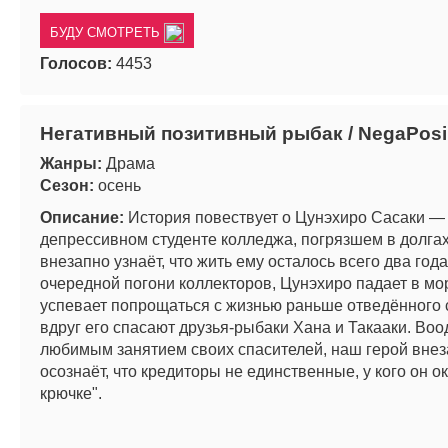
БУДУ СМОТРЕТЬ
Голосов:
4453
Негативный позитивный рыбак / NegaPosi
Жанры:
Драма
Сезон:
осень
Описание:
История повествует о Цунэхиро Сасаки —
депрессивном студенте колледжа, погрязшем в долгах
внезапно узнаёт, что жить ему осталось всего два год
очередной погони коллекторов, Цунэхиро падает в мо
успевает попрощаться с жизнью раньше отведённого с
вдруг его спасают друзья-рыбаки Хана и Такааки. В
любимым занятием своих спасителей, наш герой вне
осознаёт, что кредиторы не единственные, у кого он о
крючке".