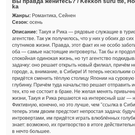
Вы правда женитесь? / Kekkon suru tte, H
ka
Жанры:
Романтика, Сейнен
Сезон:
осень
Описание:
Такуя и Рика — рядовые служащие в тури
агентстве. Так уж получилось, что у них у обоих до сих
спутников жизни. Правда, этот факт их не особо заботи
оба — самые настоящие интроверты. Так бы и продо
спокойная одинокая жизнь, но тут агентство подкидыв
задачку: оно решает открыть новый филиал, причём н
городе, а, внимание, в Сибири! И теперь нескольким 
придётся сменить тёплую столицу Японии на суровую
глубинку. Причём туда начальство решает отправить 
тех, кто не состоит в браке. Не желая менять привычн
жизни, Такуя и Рика решаются на интересный шаг — н
Фиктивную, конечно, но это лучше, чем "ссылка в Сиби
теперь этим двоим предстоит непростая задача: будуч
интровертами, им придётся играть влюблённых голубк
знает: возможно, их притворство в итоге действитель
в нечто большее.