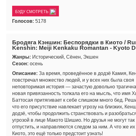
БУДУ СМОТРЕТЬ
Голосов:
5178
Бродяга Кэншин: Беспорядки в Киото / Ru
Kenshin: Meiji Kenkaku Romantan - Kyoto 
Жанры:
Исторический, Сёнен, Экшен
Сезон:
осень
Описание:
За время, проведённое в додзё Камия, К
повстречал множество людей, и у всех них была своя
неповторимая история — зачастую довольно трагична
новая привязанность толкала его на мысль, что имя Х
Баттосая притягивает к себе слишком много бед. Реши
что его присутствие навлекает угрозу на близких, Кен
додзё, чтобы продолжить странствовать и разобраться
угрозой в лице Макото Шишио. Но друзья не могут так
отпустить, и направляются следом за ним. А что же их
Киото, это ещё только предстоит узнать!