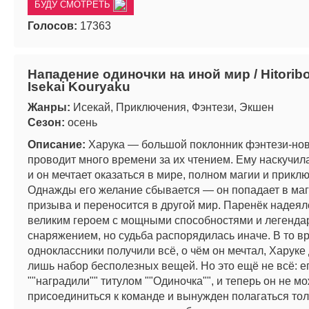
БУДУ СМОТРЕТЬ
Голосов:
17363
Нападение одиночки на иной мир / Hitorib
Isekai Kouryaku
Жанры:
Исекай, Приключения, Фэнтези, Экшен
Сезон:
осень
Описание:
Харука — большой поклонник фэнтези-нов
проводит много времени за их чтением. Ему наскучил
и он мечтает оказаться в мире, полном магии и прикл
Однажды его желание сбывается — он попадает в маг
призыва и переносится в другой мир. Паренёк надеял
великим героем с мощными способностями и легенд
снаряжением, но судьба распорядилась иначе. В то вр
одноклассники получили всё, о чём он мечтал, Харуке
лишь набор бесполезных вещей. Но это ещё не всё: е
""наградили"" титулом ""Одиночка"", и теперь он не м
присоединиться к команде и вынужден полагаться тол