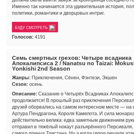
Именно так начинается эта удивительная история, по
политики, романтики и дворцовых интриг.
БУДУ СМОТРЕТЬ
Голосов:
4191
Семь смертных грехов: Четыре всадника
Апокалипсиса 2 / Nanatsu no Taizai: Mokus
Yonkishi 2nd Season
Жанры:
Приключения, Сёнен, Фэнтези, Экшен
Сезон:
осень
Описание:
Сказание о Четырёх Всадниках Апокалипс
продолжается! В прошлый раз приключения Персивал
друзей оборвались на самом интересном месте — на
Артура Пендрагона, Короля Камелота. И сила монарх
действительно велика: едва заметным движением рук
отправил в тяжёлый нокаут разъярённого Персиваля,
самого принца Тристана. Ну а когда герои решили ата