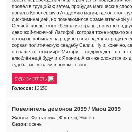
провёл в трущобах; затем, пробудив магические спосо
попал в Королевскую Академию магии, где он столкну
дискриминацией, но познакомился с замечательной у
Селией; после этого сбежал из страны, попутно подр
девочкой-лисичкой Латифой, которая тоже когда-то жи
потом он побывал на родине своих здешних родителе
сорвал политическую свадьбу Селии. Ну и, конечно, с
он нашёл в этом мире Михару — подругу детства, в к
влюблён ещё будучи в Японии. А как же сложится их
судьба, мы узнаем в новом сезоне.
БУДУ СМОТРЕТЬ
Голосов:
12650
Повелитель демонов 2099 / Maou 2099
Жанры:
Фантастика, Фэнтези, Экшен
Сезон:
осень