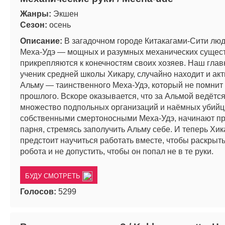
Жанры:
Экшен
Сезон:
осень
Описание:
В загадочном городе Китакагами-Сити лю
Меха-Удэ — мощных и разумных механических сущест
прикрепляются к конечностям своих хозяев. Наш глав
ученик средней школы Хикару, случайно находит и ак
Альму — таинственного Меха-Удэ, который не помнит
прошлого. Вскоре оказывается, что за Альмой ведётся
множество подпольных организаций и наёмных убийц
собственными смертоносными Меха-Удэ, начинают п
парня, стремясь заполучить Альму себе. И теперь Хик
предстоит научиться работать вместе, чтобы раскрыт
робота и не допустить, чтобы он попал не в те руки.
БУДУ СМОТРЕТЬ
Голосов:
5299