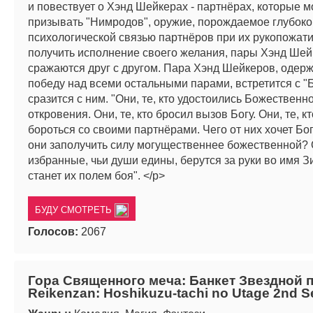
и повествует о Хэнд Шейкерах - партнёрах, которые м
призывать "Нимродов", оружие, порождаемое глубоко
психологической связью партнёров при их рукопожат
получить исполнение своего желания, пары Хэнд Ше
сражаются друг с другом. Пара Хэнд Шейкеров, оде
победу над всеми остальными парами, встретится с "
сразится с ним. "Они, те, кто удостоились Божественн
откровения. Они, те, кто бросил вызов Богу. Они, те, 
бороться со своими партнёрами. Чего от них хочет Бог
они заполучить силу могущественнее божественной? 
избранные, чьи души едины, берутся за руки во имя Зи
станет их полем боя". </p>
БУДУ СМОТРЕТЬ
Голосов:
2067
Гора Священного меча: Банкет Звездной п
Reikenzan: Hoshikuzu-tachi no Utage 2nd 