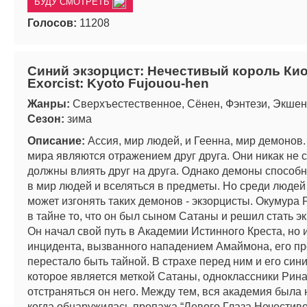
БУДУ СМОТРЕТЬ
Голосов:
11208
Синий экзорцист: Нечестивый король Киот
Exorcist: Kyoto Fujouou-hen
Жанры:
Сверхъестественное, Сёнен, Фэнтези, Экшен
Сезон:
зима
Описание:
Ассия, мир людей, и Геенна, мир демонов.
мира являются отражением друг друга. Они никак не 
должны влиять друг на друга. Однако демоны способ
в мир людей и вселяться в предметы. Но среди людей е
может изгонять таких демонов - экзорцисты. Окумура 
в тайне то, что он был сыном Сатаны и решил стать э
Он начал свой путь в Академии Истинного Креста, но и
инцидента, вызванного нападением Амаймона, его п
перестало быть тайной. В страхе перед ним и его син
которое является меткой Сатаны, одноклассники Рина
отстраняться он него. Между тем, вся академия была 
когда обнаружилась пропажа “Левого Глаза Нечестиво