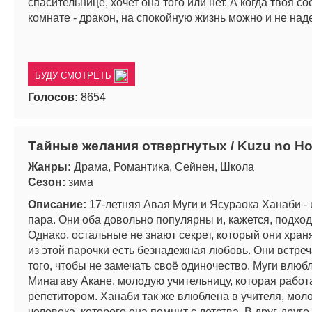
спасительнице, хочет она того или нет. А когда твоя со
комнате - дракон, на спокойную жизнь можно и не над
БУДУ СМОТРЕТЬ
Голосов:
8654
Тайные желания отвергнутых / Kuzu no Ho
Жанры:
Драма, Романтика, Сейнен, Школа
Сезон:
зима
Описание:
17-летняя Авая Муги и Ясураока Ханаби -
пара. Они оба довольно популярны и, кажется, подходя
Однако, остальные не знают секрет, который они храня
из этой парочки есть безнадежная любовь. Они встре
того, чтобы не замечать своё одиночество. Муги влюб
Минагаву Акане, молодую учительницу, которая работа
репетитором. Ханаби так же влюблена в учителя, мол
человека, которого она помнит с детства. В друг-друге