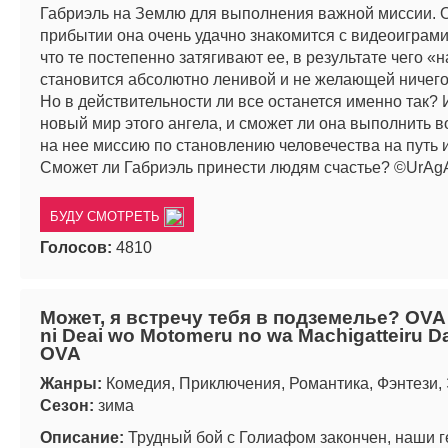
Габриэль на Землю для выполнения важной миссии. 
прибытии она очень удачно знакомится с видеоиграми.
что те постепенно затягивают ее, в результате чего «
становится абсолютно ленивой и не желающей ничего
Но в действительности ли все останется именно так? 
новый мир этого ангела, и сможет ли она выполнить 
на нее миссию по становлению человечества на путь
Сможет ли Габриэль принести людям счастье? ©UrAg
БУДУ СМОТРЕТЬ
Голосов:
4810
Может, я встречу тебя в подземелье? OVA
ni Deai wo Motomeru no wa Machigatteiru D
OVA
Жанры:
Комедия, Приключения, Романтика, Фэнтези,
Сезон:
зима
Описание:
Трудный бой с Голиафом закончен, наши г