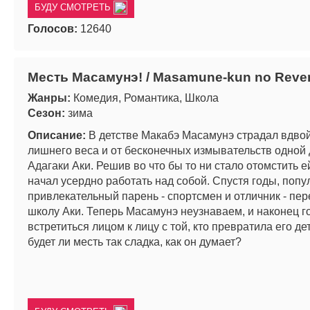
БУДУ СМОТРЕТЬ
Голосов:
12640
Месть Масамунэ! / Masamune-kun no Reve
Жанры:
Комедия, Романтика, Школа
Сезон:
зима
Описание:
В детстве Макабэ Масамунэ страдал вдвой
лишнего веса и от бесконечных измывательств одной 
Адагаки Аки. Решив во что бы то ни стало отомстить е
начал усердно работать над собой. Спустя годы, поп
привлекательный парень - спортсмен и отличник - пер
школу Аки. Теперь Масамунэ неузнаваем, и наконец г
встретиться лицом к лицу с той, кто превратила его де
будет ли месть так сладка, как он думает?