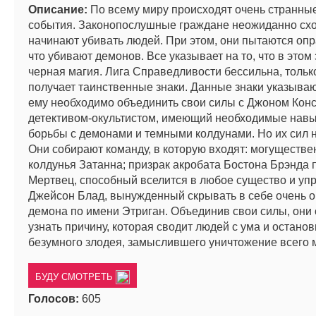
Описание:
По всему миру происходят очень странные
события. Законопослушные граждане неожиданно схо
начинают убивать людей. При этом, они пытаются опр
что убивают демонов. Все указывает на то, что в это
черная магия. Лига Справедливости бессильна, тольк
получает таинственные знаки. Данные знаки указывают
ему необходимо объединить свои силы с Джоном Кон
детективом-окультистом, имеющий необходимые навы
борьбы с демонами и темными колдунами. Но их сил 
Они собирают команду, в которую входят: могуществе
колдунья Затанна; призрак акробата Бостона Брэнда 
Мертвец, способный вселится в любое существо и упр
Джейсон Блад, вынужденный скрывать в себе очень о
демона по имени Этриган. Объединив свои силы, они
узнать причину, которая сводит людей с ума и останов
безумного злодея, замыслившего уничтожение всего 
БУДУ СМОТРЕТЬ
Голосов:
605