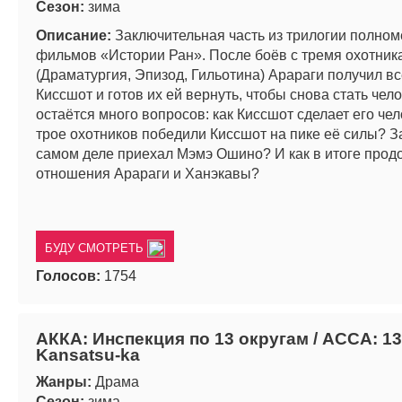
Сезон:
зима
Описание:
Заключительная часть из трилогии полно
фильмов «Истории Ран». После боёв с тремя охотник
(Драматургия, Эпизод, Гильотина) Арараги получил вс
Киссшот и готов их ей вернуть, чтобы снова стать чел
остаётся много вопросов: как Киссшот сделает его че
трое охотников победили Киссшот на пике её силы? З
самом деле приехал Мэмэ Ошино? И как в итоге прод
отношения Арараги и Ханэкавы?
БУДУ СМОТРЕТЬ
Голосов:
1754
АККА: Инспекция по 13 округам / ACCA: 13
Kansatsu-ka
Жанры:
Драма
Сезон:
зима