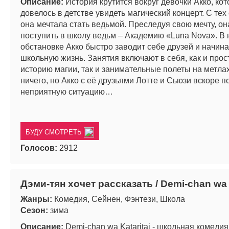
Описание:
История крутится вокруг девочки Акко, ко
довелось в детстве увидеть магический концерт. С тех
она мечтала стать ведьмой. Преследуя свою мечту, о
поступить в школу ведьм – Академию «Luna Nova». В
обстановке Акко быстро заводит себе друзей и начин
школьную жизнь. Занятия включают в себя, как и прос
историю магии, так и занимательные полеты на метлах
ничего, но Акко с её друзьями Лотте и Сьюзи вскоре 
неприятную ситуацию…
БУДУ СМОТРЕТЬ
Голосов:
2912
Дэми-тян хочет рассказать / Demi-chan wa K
Жанры:
Комедия, Сейнен, Фэнтези, Школа
Сезон:
зима
Описание:
Demi-chan wa Kataritai - школьная комедия