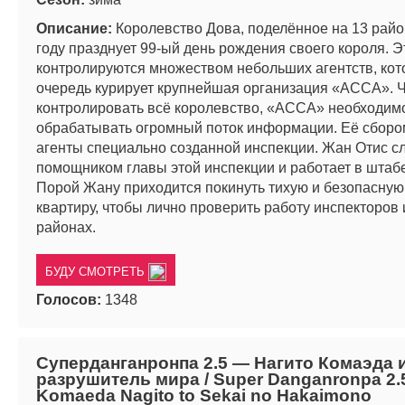
Описание:
Королевство Дова, поделённое на 13 райо
году празднует 99-ый день рождения своего короля. 
контролируются множеством небольших агентств, кот
очередь курирует крупнейшая организация «ACCA». 
контролировать всё королевство, «ACCA» необходим
обрабатывать огромный поток информации. Её сборо
агенты специально созданной инспекции. Жан Отис с
помощником главы этой инспекции и работает в штаб
Порой Жану приходится покинуть тихую и безопасную
квартиру, чтобы лично проверить работу инспекторов 
районах.
БУДУ СМОТРЕТЬ
Голосов:
1348
Суперданганронпа 2.5 — Нагито Комаэда 
разрушитель мира / Super Danganronpa 2.
Komaeda Nagito to Sekai no Hakaimono