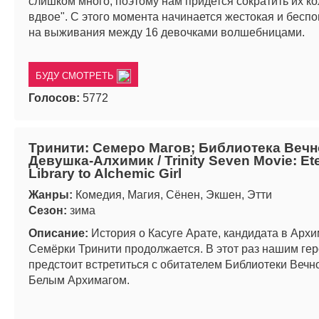
слишком много, поэтому нам придется сократить их к
вдвое". С этого момента начинается жестокая и бесп
на выживания между 16 девочками волшебницами.
БУДУ СМОТРЕТЬ
Голосов:
5772
Тринити: Семеро Магов; Библиотека Вечн
Девушка-Алхимик / Trinity Seven Movie: Ete
Library to Alchemic Girl
Жанры:
Комедия, Магия, Сёнен, Экшен, Этти
Сезон:
зима
Описание:
История о Касуге Арате, кандидата в Архи
Семёрки Тринити продолжается. В этот раз нашим ге
предстоит встретиться с обитателем Библиотеки Вечн
Белым Архимагом.