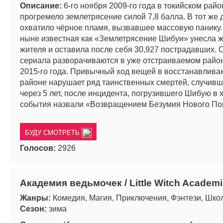
Описание:
6-го ноября 2009-го года в токийском рай
прогремело землетрясение силой 7,8 балла. В тот же 
охватило чёрное пламя, вызвавшее массовую панику.
ныне известная как «Землетрясение Шибуи» унесла ж
жителя и оставила после себя 30,927 пострадавших.
сериала разворачиваются в уже отстраиваемом райо
2015-го года. Привычный ход вещей в восстанавлив
районе нарушает ряд таинственных смертей, случивш
через 5 лет, после инцидента, погрузившего Шибую в 
события назвали «Возвращением Безумия Нового По
БУДУ СМОТРЕТЬ
Голосов:
2926
Академия ведьмочек / Little Witch Academi
Жанры:
Комедия, Магия, Приключения, Фэнтези, Шко
Сезон:
зима