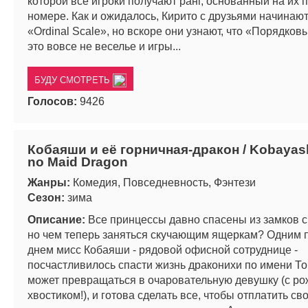
которой все игроки получают ранг, основанный на их
номере. Как и ожидалось, Кирито с друзьями начинают
«Ordinal Scale», но вскоре они узнают, что «Порядков
это вовсе не веселье и игры...
БУДУ СМОТРЕТЬ
Голосов:
9426
Кобаяши и её горничная-дракон / Kobayash
no Maid Dragon
Жанры:
Комедия, Повседневность, Фэнтези
Сезон:
зима
Описание:
Все принцессы давно спасены из замков с
но чем теперь заняться скучающим ящеркам? Одним
днем мисс Кобаяши - рядовой офисной сотруднице -
посчастливилось спасти жизнь драконихи по имени То
может превращаться в очаровательную девушку (с ро
хвостиком!), и готова сделать все, чтобы отплатить св