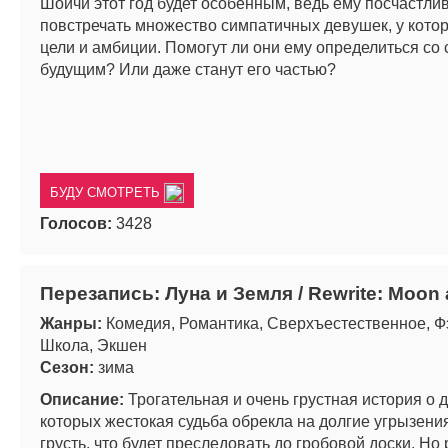
Шоичи этот год будет особенным, ведь ему посчастли
повстречать множество симпатичных девушек, у котор
цели и амбиции. Помогут ли они ему определиться со
будущим? Или даже станут его частью?
БУДУ СМОТРЕТЬ
Голосов:
3428
Перезапись: Луна и Земля / Rewrite: Moon 
Жанры:
Комедия, Романтика, Сверхъестественное, Ф
Школа, Экшен
Сезон:
зима
Описание:
Трогательная и очень грустная история о д
которых жестокая судьба обрекла на долгие угрызения
грусть, что будет преследовать до гробовой доски. Но