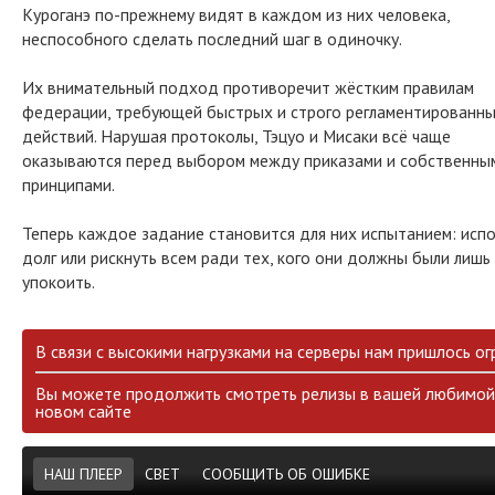
Куроганэ по-прежнему видят в каждом из них человека,
неспособного сделать последний шаг в одиночку.
Их внимательный подход противоречит жёстким правилам
федерации, требующей быстрых и строго регламентированн
действий. Нарушая протоколы, Тэцуо и Мисаки всё чаще
оказываются перед выбором между приказами и собственны
принципами.
Теперь каждое задание становится для них испытанием: исп
долг или рискнуть всем ради тех, кого они должны были лишь
упокоить.
В связи с высокими нагрузками на серверы нам пришлось ог
Вы можете продолжить смотреть релизы в вашей любимой 
новом сайте
НАШ ПЛЕЕР
СВЕТ
СООБЩИТЬ ОБ ОШИБКЕ